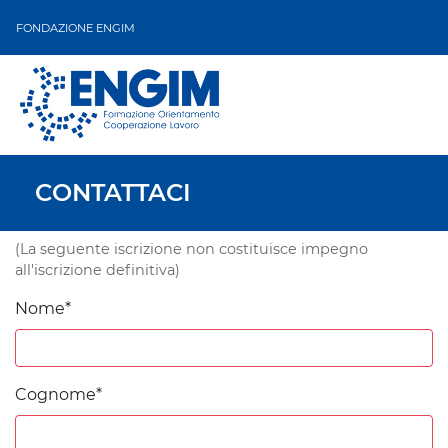
FONDAZIONE ENGIM
CONTATTACI
(La seguente iscrizione non costituisce impegno
all'iscrizione definitiva)
Nome*
Cognome*