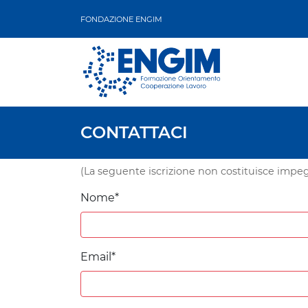
FONDAZIONE ENGIM
CONTATTACI
(La seguente iscrizione non costituisce impegn
Nome*
Email*