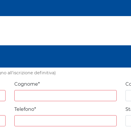
o all'iscrizione definitiva)
Cognome*
Co
Telefono*
St