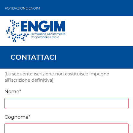
FONDAZIONE ENGIM
CONTATTACI
(La seguente iscrizione non costituisce impegno
all'iscrizione definitiva)
Nome*
Cognome*