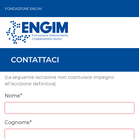
FONDAZIONE ENGIM
CONTATTACI
(La seguente iscrizione non costituisce impegno
all'iscrizione definitiva)
Nome*
Cognome*